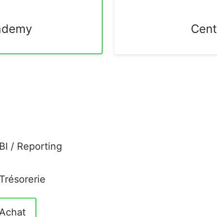
ademy
Cent
I / Reporting
Trésorerie
 Achat